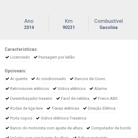
Ano
Km
Combustível
2014
90231
Gasolina
Características:
Licenciado
Passagem por leilão
Opcionais:
Ar quente
Ar condicionado
Bancos de Couro
Retrovisores elétricos
Vidros elétricos
Alarme
Desembaçador traseiro
Farol de neblina
Freios ABS
Rodas de liga leve
Travas elétricas
Direção Elétrica
Porta copos
Vidros elétricos Traseiros
Banco do motorista com ajuste de altura
Computador de bordo
Volante com regulagem de altura
Airbag motorista