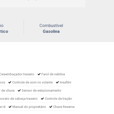
io
Combustível
tico
Gasolina
Desembaçador traseiro
Farol de neblina
opos
Controle de som no volante
Insufilm
 de chuva
Sensor de estacionamento
ncosto de cabeça traseiro
Controle de tração
e ré
Manual do proprietário
Chave Reserva