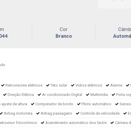
Km
Cor
Câmb
044
Branco
Automá
ado
Retrovisores elétricos
Teto solar
Vidros elétricos
Alarme
Direção Elétrica
Ar condicionado Digital
Multimídia
Porta c
ajuste de altura
Computador de bordo
Piloto automático
Sensor
Airbag motorista
Airbag passageiro
Controle de velocidade
E
etrovisor fotocrômico
Acendimento automático dos faróis
Câmera d