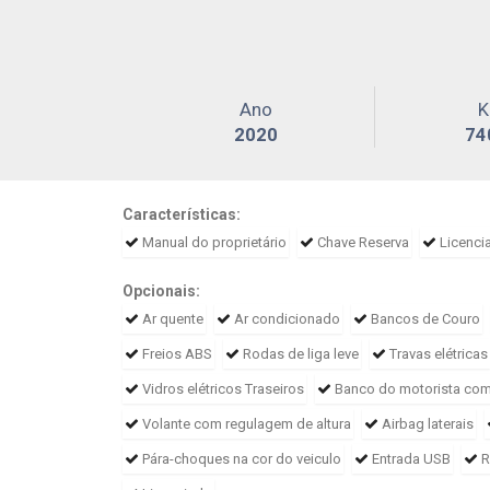
Ano
2020
74
Características:
Manual do proprietário
Chave Reserva
Licenci
Opcionais:
Ar quente
Ar condicionado
Bancos de Couro
Freios ABS
Rodas de liga leve
Travas elétricas
Vidros elétricos Traseiros
Banco do motorista com 
Volante com regulagem de altura
Airbag laterais
Pára-choques na cor do veiculo
Entrada USB
R