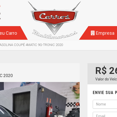
o
a
P
eu Carro
Empresa
GASOLINA COUPÉ 4MATIC 9G-TRONIC 2020
R$ 2
C 2020
Valor do Veíc
ENVIE SUA