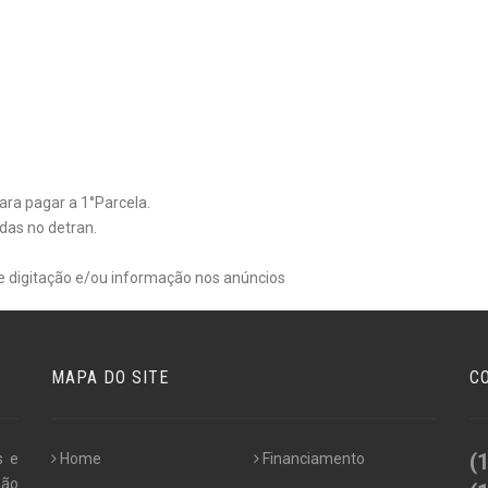
para pagar a 1°Parcela.
das no detran.
de digitação e/ou informação nos anúncios
MAPA DO SITE
C
(
s e
Home
Financiamento
não