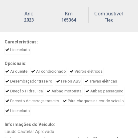
Ano
Km
Combustível
2023
165364
Flex
Características:
Licenciado
Opcionais:
Ar quente
Ar condicionado
Vidros elétricos
Desembaçador traseiro
Freios ABS
Travas elétricas
Direção Hidraulica
Airbag motorista
Airbag passageiro
Encosto de cabeça traseiro
Pára-choques na cor do veiculo
Licenciado
Informações do Veículo:
Laudo Cautelar Aprovado