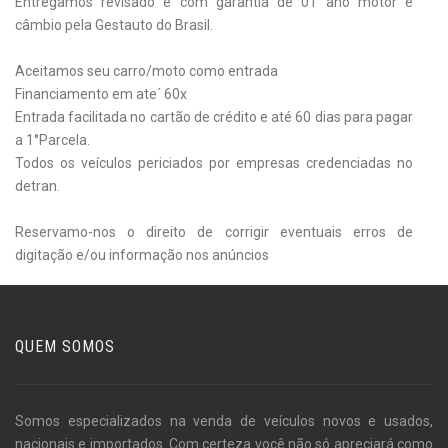
Entregamos revisado e com garantia de 01 ano motor e
câmbio pela Gestauto do Brasil.
Aceitamos seu carro/moto como entrada
Financiamento em ate´ 60x
Entrada facilitada no cartão de crédito e até 60 dias para pagar
a 1°Parcela.
Todos os veículos periciados por empresas credenciadas no
detran.
Reservamo-nos o direito de corrigir eventuais erros de
digitação e/ou informação nos anúncios
QUEM SOMOS
Somos especializados na venda de veículos novos e usados,
nacionais e importados. Com certeza você não só apreciará como