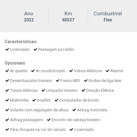
Ano
Km
Combustível
2022
65537
Flex
Características:
Licenciado
Passagem por leilão
Opcionais:
Ar quente
Ar condicionado
Vidros elétricos
Alarme
Desembaçador traseiro
Freios ABS
Rodas de liga leve
Travas elétricas
Limpador traseiro
Direção Elétrica
Multimídia
Insufilm
Computador de bordo
Volante com regulagem de altura
Airbag motorista
Airbag passageiro
Encosto de cabeça traseiro
Pára-choques na cor do veiculo
Licenciado