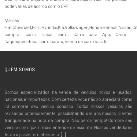
pode varias de acordo com o CPF.
Marcas:
Fiat,Chevrolet,Ford,Hyundai,Kia,Volkswagen,Honda,Renault,Nissan,C
comprar carro, trocar carro, Carro para App, Carro
Itaquaquecetuba, carro barato, venda de carro barato
QUEM SOMOS
Somos especializados na venda de veículos novos e usados,
nacionais e importados. Com certeza você não só apreciará como
irá comprar seu veículo conosco. Todos nossos veículos são
revisados criteriosamente, possibilitando dar aos nossos clientes
tranquilidade na hora da compra. Não perca tempo! Compre seu
veículo com quem mais entende do assunto. Nossos vendedores
terão o prazer em atendê-lo.
[...]