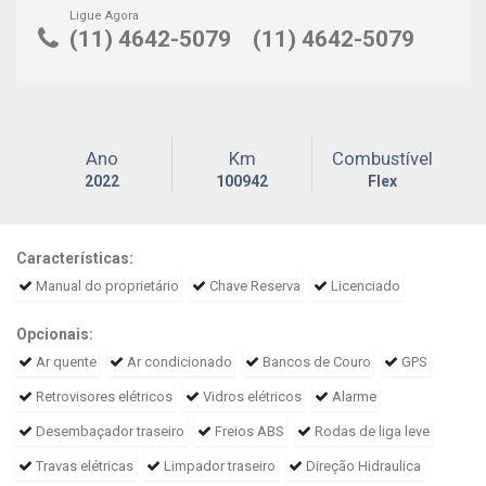
Ligue Agora
(11) 4642-5079
(11) 4642-5079
Ano
Km
Combustível
2022
100942
Flex
Características:
Manual do proprietário
Chave Reserva
Licenciado
Opcionais:
Ar quente
Ar condicionado
Bancos de Couro
GPS
Retrovisores elétricos
Vidros elétricos
Alarme
Desembaçador traseiro
Freios ABS
Rodas de liga leve
Travas elétricas
Limpador traseiro
Direção Hidraulica