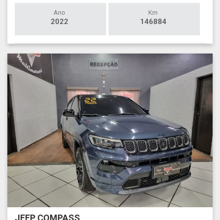
Ano
Km
2022
146884
JEEP COMPASS