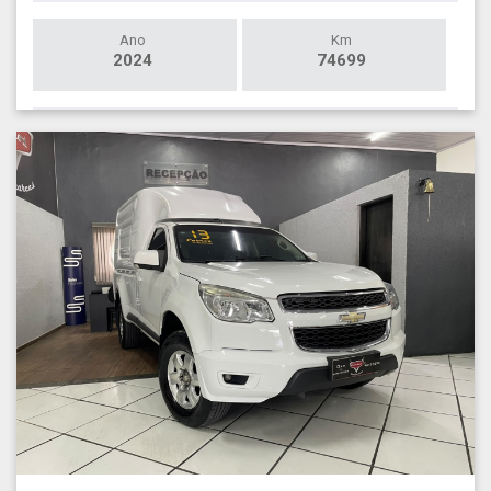
Ano
Km
2024
74699