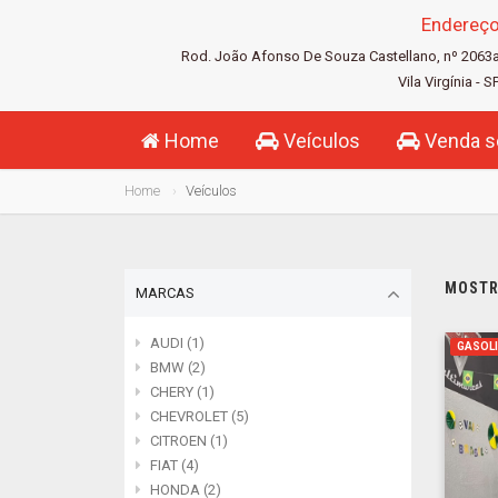
Endereç
Rod. João Afonso De Souza Castellano, nº 2063
Vila Virgínia - S
Home
Veículos
Venda s
Home
Veículos
MOSTRA
MARCAS
AUDI (1)
GASOL
BMW (2)
CHERY (1)
CHEVROLET (5)
CITROEN (1)
FIAT (4)
HONDA (2)