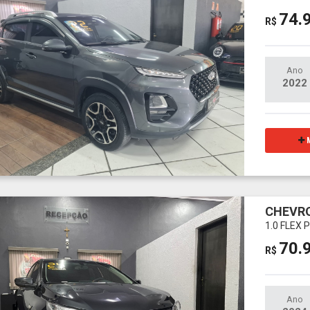
74.
R$
Ano
2022
M
CHEVRO
1.0 FLEX
70.
R$
Ano