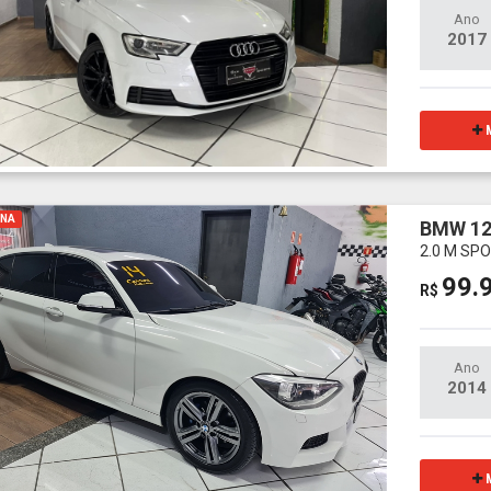
Ano
2017
M
INA
BMW 12
2.0 M SP
99.
R$
Ano
2014
M