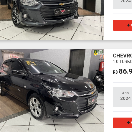
2024
M
CHEVRO
1.0 TURB
86.
R$
Ano
2024
M