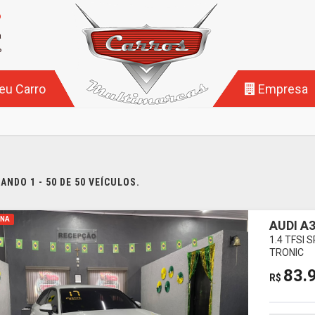
o
a
P
eu Carro
Empresa
NDO 1 - 50 DE 50 VEÍCULOS.
INA
AUDI A
1.4 TFSI
TRONIC
83.
R$