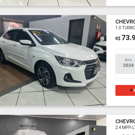
CHEVRO
1.0 TURB
73.
R$
Ano
2024
M
CHEVRO
2.4 MPFI 