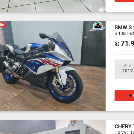
INA
BMW S 
S 1000 RR
71.
R$
Ano
2017
M
CHERY 
1.0 VVT 