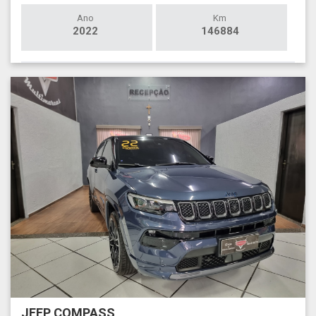
Ano
Km
2022
146884
JEEP COMPASS