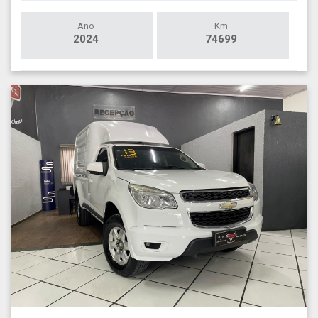
Ano
Km
2024
74699